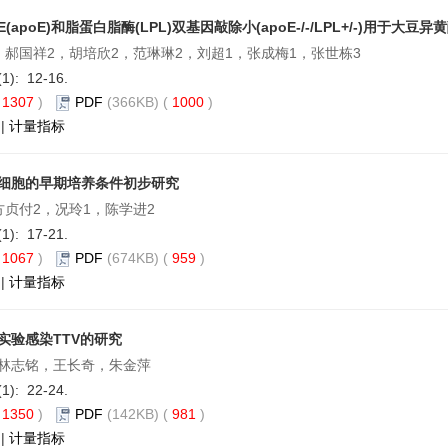
(apoE)和脂蛋白脂酶(LPL)双基因敲除小(apoE-/-/LPL+/-)用于大
，郝国祥2，胡培欣2，范琳琳2，刘超1，张成梅1，张世栋3
(1): 12-16.
(
1307
)
PDF
(366KB) (
1000
)
|
计量指标
细胞的早期培养条件初步研究
方贞付2，况玲1，陈学进2
(1): 17-21.
(
1067
)
PDF
(674KB) (
959
)
|
计量指标
实验感染TTV的研究
林志铭，王长奇，朱金萍
(1): 22-24.
(
1350
)
PDF
(142KB) (
981
)
|
计量指标