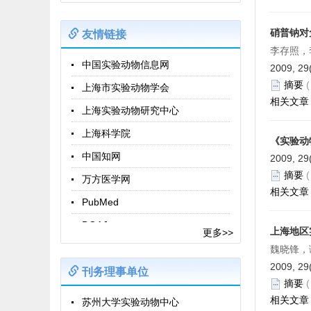
硝普钠对
友情链接
李存照，
中国实验动物信息网
2009, 29
摘要
上海市实验动物学会
相关文章
上海实验动物研究中心
上海科学院
《实验动
中国知网
2009, 29
摘要
万方医学网
相关文章
PubMed
DOAJ
上海地区
更多>>
Laboratory Animals
魏晓锋，
2009, 29
Comparative Medicine
刊务理事单位
摘要
动物模型与实验医学（英文）
相关文章
苏州大学实验动物中心