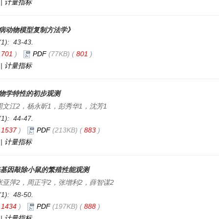
|
计量指标
病动物模型复制方法学》
(1): 43-43.
(
701
)
PDF
(77KB) (
801
)
|
计量指标
物学特性的初步观测
周文江2，杨永昕1，彭秀华1，沈芳1
(1): 44-47.
(
1537
)
PDF
(213KB) (
883
)
|
计量指标
酶基因敲除小鼠的繁殖性能观测
张亚萍2，周正宇2，张增利2，薛智谋2
(1): 48-50.
(
1434
)
PDF
(197KB) (
888
)
|
计量指标