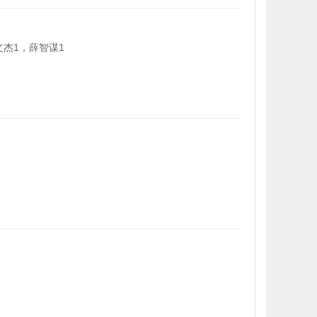
文杰1，薛智谋1