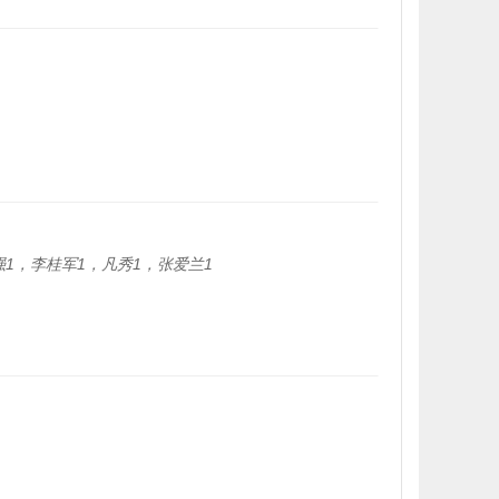
强1，李桂军1，凡秀1，张爱兰1