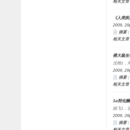
相关文章
扬州大学比较医学中心
山东省实验动物中心
《人类疾
上海斯莱克实验动物有限责任公司
2009, 29
摘要
上海开纯洁净室技术工程有限公司
相关文章
江苏苏净集团苏州苏净节能科技有
限公司
裸大鼠生
安维迪生命科学（浙江）有限公司
沈艳1，
2009, 29
泰尼百斯实验室设备贸易（上海）
摘要
有限公司
相关文章
上海亓上生物医学科技有限公司
上海业腾机电工程有限公司
1α羟化
厦门抱壹智能科技有限公司
姚飞1，
2009, 29
摘要
相关文章