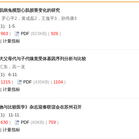
肌病兔模型心肌损害变化的研究
，罗心平2，黄成磊2，王逸平3，孙伟康3
(1): 1-5.
(
963
)
PDF
(823KB) (
926
)
|
计量指标
犬父母代与子代嗅觉受体基因序列分析与比较
汇东，高一龙
(1): 6-11.
(
1215
)
PDF
(435KB) (
1104
)
|
计量指标
物与比较医学》杂志迎春联谊会在苏州召开
(1): 11-11.
(
630
)
PDF
(60KB) (
759
)
|
计量指标