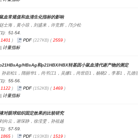
鼠血常规值和血清生化指标的影响
赵士海，黄小琼，刘盛来，许竞辉，邝少松
(1): 51-54.
(
1401
)
PDF
(227KB) (
2559
)
|
计量指标
21HBsAg/HBsAg和p21HBX/HBX转基因小鼠血清代谢产物的测定
，孙岩松1，隋丽华1，尚书江1，吴娜1，尚世臣1，杨晓2，李慕1，孔德
(1): 55-56.
(
1122
)
PDF
(152KB) (
1469
)
|
计量指标
液对眼球组织固定效果的比较研究
刘向云，谢琛静，徐滢雯，孙祖越
(1): 57-59.
(
1865
)
PDF
(193KB) (
1519
)