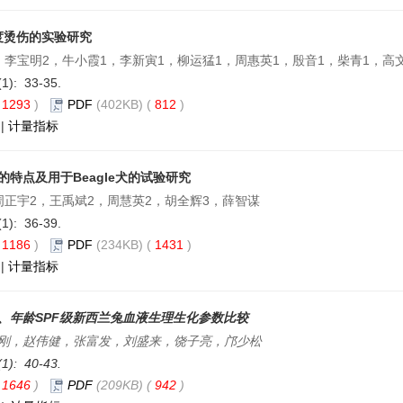
度烫伤的实验研究
，李宝明2，牛小霞1，李新寅1，柳运猛1，周惠英1，殷音1，柴青1，高
(1): 33-35.
(
1293
)
PDF
(402KB) (
812
)
|
计量指标
的特点及用于Beagle犬的试验研究
周正宇2，王禹斌2，周慧英2，胡全辉3，薛智谋
(1): 36-39.
(
1186
)
PDF
(234KB) (
1431
)
|
计量指标
、年龄SPF级新西兰兔血液生理生化参数比较
刚，赵伟健，张富发，刘盛来，饶子亮，邝少松
(1): 40-43.
(
1646
)
PDF
(209KB) (
942
)