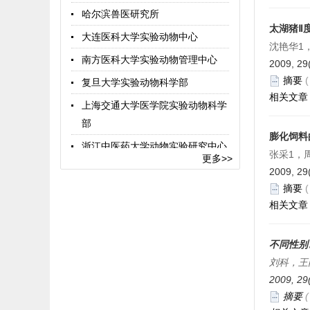
中国实验动物学报
哈尔滨兽医研究所
中国比较医学杂志
太湖猪Ⅱ
大连医科大学实验动物中心
沈艳华1
中国图书馆分类法
南方医科大学实验动物管理中心
2009, 29
术语在线
摘要
复旦大学实验动物科学部
相关文章
上海交通大学医学院实验动物科学
部
膨化饲料
浙江中医药大学动物实验研究中心
张采1，
更多>>
广东省医学实验动物中心
2009, 29
摘要
中国科学院上海药物研究所实验动
相关文章
物中心
西安交通大学医学院实验动物中心
不同性别
华南农业大学实验动物中心
刘科，王
浙江省实验动物中心
2009, 29
摘要
杭州师范大学实验动物中心