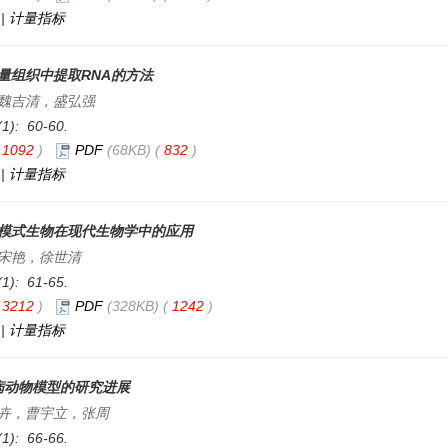
|
计量指标
量组织中提取RNA的方法
魏吉清，盛弘强
(1): 60-60.
(
1092
)
PDF
(68KB) (
832
)
|
计量指标
模式生物在现代生物学中的应用
宋艳，徐世清
(1): 61-65.
(
3212
)
PDF
(328KB) (
1242
)
|
计量指标
病动物模型的研究进展
卉，曹宇立，张周
(1): 66-66.