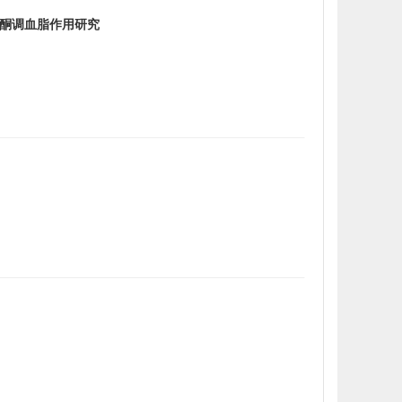
豆异黄酮调血脂作用研究