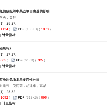
免胰腺组织中某些氧自由基的影响
李勇，黄群
(1): 25-27.
(
1134
)
PDF
(183KB) (
1070
)
|
计量指标
物教程》
(1): 27-27.
(
605
)
PDF
(64KB) (
705
)
|
计量指标
实验用兔微卫星多态性分析
谢建云，倪丽菊，胡建华，高诚
(1): 28-32.
(
1092
)
PDF
(319KB) (
896
)
|
计量指标